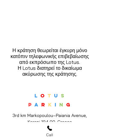
Η κράτηση θεωρείται έγκυρη μόνο
κατόπιν τηλεφωνικής επιβεβαίωσης
από εκπρόσωπο της Lotus.
Η Lotus διατηρεί το δικαίωμα
ακύρωσης της κράτησης.
L
O
T
U
S
P
A
R
K
I
N
G
3rd km Markopoulou–Paiania Avenue,
Koropi 194 00, Greece
21 1411 1400
Call
Opening Hours: 24 hours