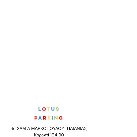
L
O
T
U
S
P
A
R
K
I
N
G
3ο ΧΛΜ Λ ΜΑΡΚΟΠΟΥΛΟΥ -ΠΑΙΑΝΙΑΣ,
Κορωπί 194 00